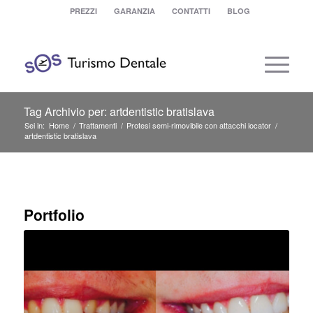
PREZZI
GARANZIA
CONTATTI
BLOG
Tag Archivio per: artdentistic bratislava
Sei in:
Home
/
Trattamenti
/
Protesi semi-rimovibile con attacchi locator
/
artdentistic bratislava
Portfolio