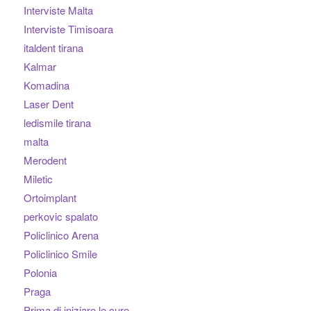
Interviste Malta
Interviste Timisoara
italdent tirana
Kalmar
Komadina
Laser Dent
ledismile tirana
malta
Merodent
Miletic
Ortoimplant
perkovic spalato
Policlinico Arena
Policlinico Smile
Polonia
Praga
Prima di iniziare le cure