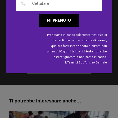
QUANDO SI PARLA DI
ESTETICA IN
ODONTOIATRIA?
MI PRENOTO
Autore
Clinica Dr Ristic a Belgrado, Serbia
Prendiamo in carico solamente richieste di
Estetica in odontoiatria, quali sono i materiali che permettono di
pazienti che hanno urgenza di curarsi,
raggiungerla? Quali i protocolli? Quali le differenze tra capsule in
qualora fossi intenzionato a curarti non
ceramica senza metallo e con metallo?
prima di 90 giorni la tua richiesta potrebbe
essere ignorata o non presa in carico.
Il Team di Sos Turismo Dentale
Voglio un Preventivo
Ti potrebbe interessare anche…