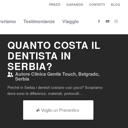
PREZZI
GARANZIA
CONTATTI
BLOG
voriamo
Testimonianze
Viaggio
QUANTO COSTA IL
DENTISTA IN
SERBIA?
Autore
Clinica Gentle Touch, Belgrado,
Serbia
Perché in Serbia i dentisti costano così poco? Scopriamo
dove sono le differenze, materiali, protocolli…
Voglio un Preventivo