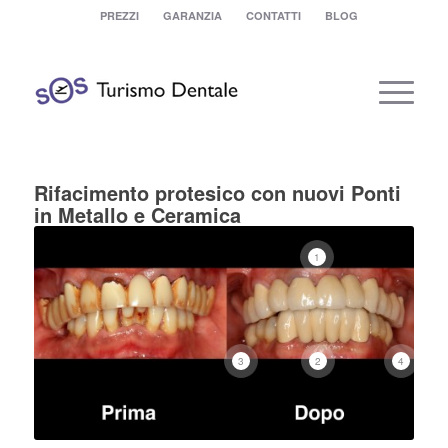
PREZZI
GARANZIA
CONTATTI
BLOG
Rifacimento protesico con nuovi Ponti
in Metallo e Ceramica
1
3
4
2