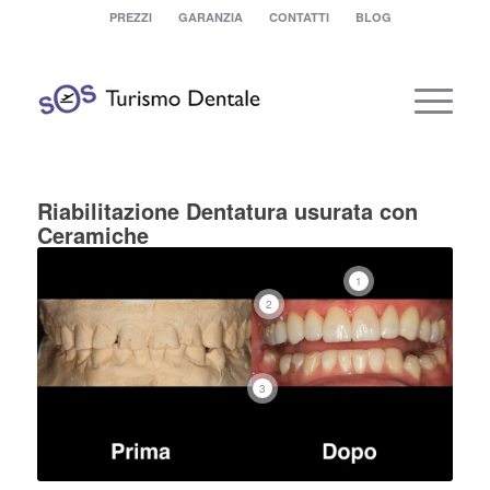
PREZZI
GARANZIA
CONTATTI
BLOG
Riabilitazione Dentatura usurata con
Ceramiche
1
2
3