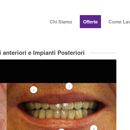
Chi Siamo
Offerte
Come La
 anteriori e Impianti Posteriori
1
2
4