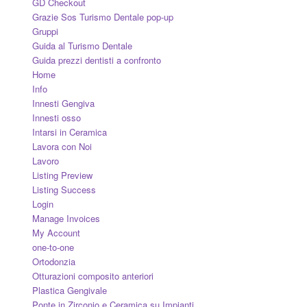
GD Checkout
Grazie Sos Turismo Dentale pop-up
Gruppi
Guida al Turismo Dentale
Guida prezzi dentisti a confronto
Home
Info
Innesti Gengiva
Innesti osso
Intarsi in Ceramica
Lavora con Noi
Lavoro
Listing Preview
Listing Success
Login
Manage Invoices
My Account
one-to-one
Ortodonzia
Otturazioni composito anteriori
Plastica Gengivale
Ponte in Zirconio e Ceramica su Impianti