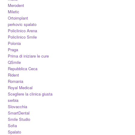
Merodent
Miletic
Ortoimplant
perkovic spalato
Policlinico Arena
Policlinico Smile
Polonia
Praga
Prima di iniziare le cure
QSmile
Repubblica Ceca
Rident
Romania
Royal Medical
Scegliere la clinica giusta
serbia
Slovacchia
SmartDental
Smile Studio
Sofia
Spalato