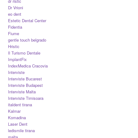
dr ristic
Dr Vrioni
eo dent
Estetic Dental Center
Fidentia
Fiume
gentle touch belgrado
Hristic
Il Turismo Dentale
ImplantFix
IndexMedica Cracovia
Interviste
Interviste Bucarest
Interviste Budapest
Interviste Malta
Interviste Timisoara
italdent tirana
Kalmar
Komadina
Laser Dent
ledismile tirana
malta