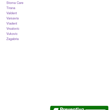
Stoma Care
Tirana
Valdent
Varsavia
Viadent
Vrsalovic
Vukovic
Zagabria