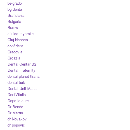
belgrado
bg denta
Bratislava
Bulgaria
Burow
clinica mysmile
Cluj Napoca
confident
Cracovia
Croazia
Dental Centar B2
Dental Fraternity
dental planet tirana
dental turk
Dental Unit Malta
DentVitalis
Dopo le cure
Dr Benda
Dr Martin
dr Novakov
dr popovic