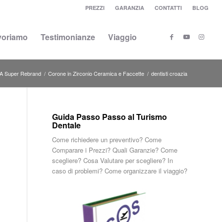
PREZZI
GARANZIA
CONTATTI
BLOG
voriamo
Testimonianze
Viaggio
A Super Rebrand
/
Corone in Zirconio Ceramica e Faccette
/
dentisti croazia
Guida Passo Passo al Turismo
Dentale
Come richiedere un preventivo? Come
Comparare i Prezzi? Quali Garanzie? Come
scegliere? Cosa Valutare per scegliere? In
caso di problemi? Come organizzare il viaggio?