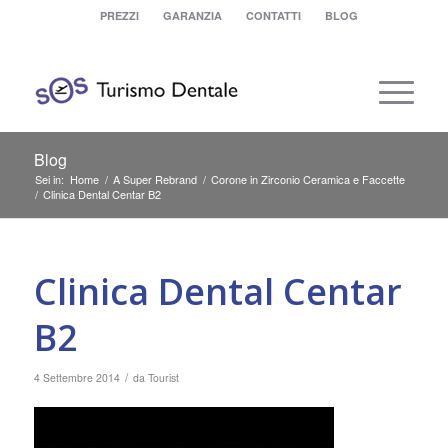
PREZZI
GARANZIA
CONTATTI
BLOG
Blog
Sei in:
Home
/
A Super Rebrand
/
Corone in Zirconio Ceramica e Faccette
/
Clinica Dental Centar B2
Clinica Dental Centar
B2
/
4 Settembre 2014
da
Tourist