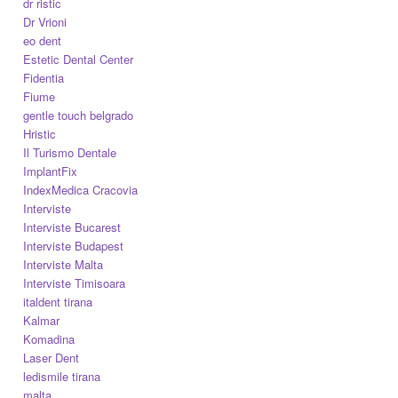
dr ristic
Dr Vrioni
eo dent
Estetic Dental Center
Fidentia
Fiume
gentle touch belgrado
Hristic
Il Turismo Dentale
ImplantFix
IndexMedica Cracovia
Interviste
Interviste Bucarest
Interviste Budapest
Interviste Malta
Interviste Timisoara
italdent tirana
Kalmar
Komadina
Laser Dent
ledismile tirana
malta