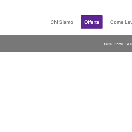
Chi Siamo
Offerte
Come La
Sei in:
Home
/
A S