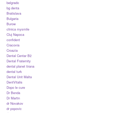
belgrado
bg denta
Bratislava
Bulgaria
Burow
clinica mysmile
Cluj Napoca
confident
Cracovia
Croazia
Dental Centar B2
Dental Fraternity
dental planet tirana
dental turk
Dental Unit Malta
DentVitalis
Dopo le cure
Dr Benda
Dr Martin
dr Novakov
dr popovic