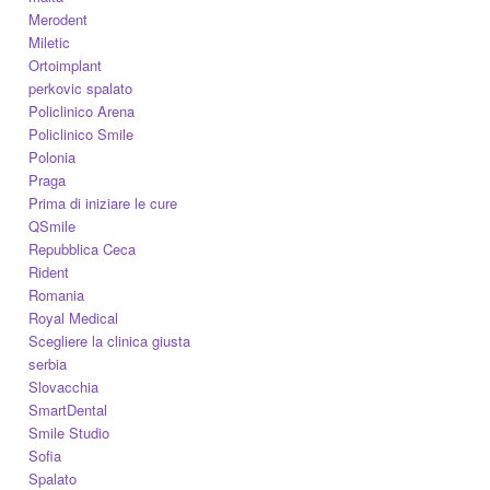
Merodent
Miletic
Ortoimplant
perkovic spalato
Policlinico Arena
Policlinico Smile
Polonia
Praga
Prima di iniziare le cure
QSmile
Repubblica Ceca
Rident
Romania
Royal Medical
Scegliere la clinica giusta
serbia
Slovacchia
SmartDental
Smile Studio
Sofia
Spalato