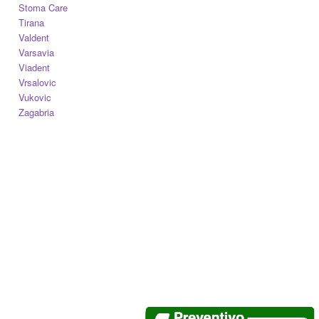
Stoma Care
Tirana
Valdent
Varsavia
Viadent
Vrsalovic
Vukovic
Zagabria