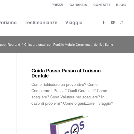
PREZZI
GARANZIA
CONTATTI
BLOG
voriamo
Testimonianze
Viaggio
uper Rebrand
/
Chiusura spazi con Ponti in Metallo Ceramica
/
dentisti fiume
Guida Passo Passo al Turismo
Dentale
Come richiedere un preventivo? Come
Comparare i Prezzi? Quali Garanzie? Come
scegliere? Cosa Valutare per scegliere? In
caso di problemi? Come organizzare il viaggio?