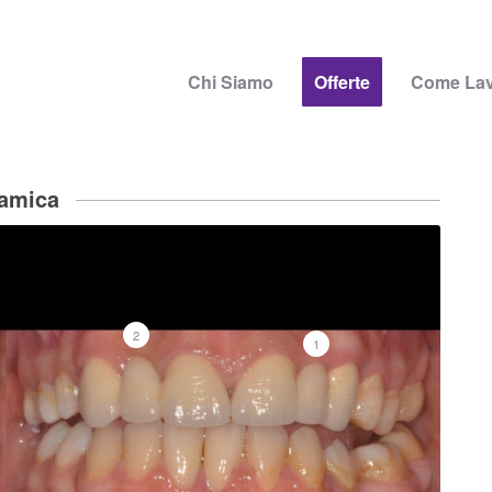
Chi Siamo
Offerte
Come La
ramica
2
1