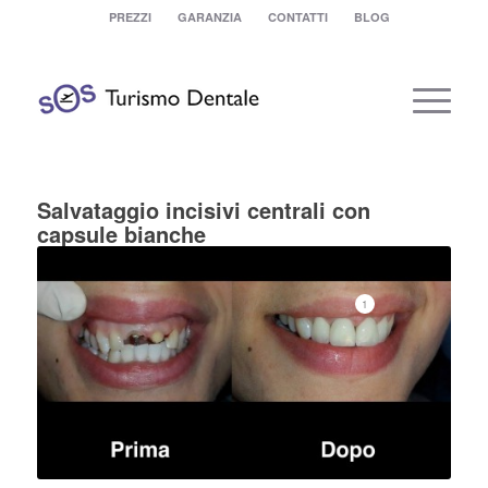
PREZZI
GARANZIA
CONTATTI
BLOG
Salvataggio incisivi centrali con
capsule bianche
1