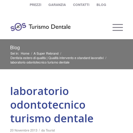
PREZZI
GARANZIA
CONTATTI
BLOG
Blog
Sei in:
Home
/
A Super Rebrand
/
Dentista estero di qualità | Qualità intervento e standard lavorativi
/
laboratorio odontotecnico turismo dentale
laboratorio
odontotecnico
turismo dentale
/
20 Novembre 2013
da
Tourist