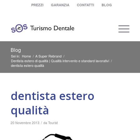
PREZZI
GARANZIA
CONTATTI
BLOG
Blog
Sei in:
Home
/
A Super Rebrand
/
Dentista estero di qualità | Qualità intervento e standard lavorativi
/
dentista estero qualità
dentista estero
qualità
/
20 Novembre 2013
da
Tourist