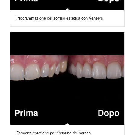
Programmazione del sorriso estetica con Veneers
Faccette estetiche per ripristino del sorriso