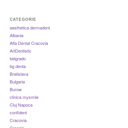
CATEGORIE
aesthetica dermadent
Albania
Alfa Dental Cracovia
ArtDentistic
belgrado
bg denta
Bratislava
Bulgaria
Burow
clinica mysmile
Cluj Napoca
confident
Cracovia
Croazia