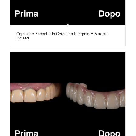
Capsule e Faccette in Ceramica Integrale E-Max su
Incisivi