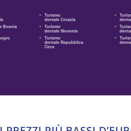
Turismo
Turis
ia
dentale Croazia
denta
e Bosnia
Turismo
Turis
dentale Slovenia
denta
negro
Turismo
Turis
dentale Repubblica
denta
Ceca
I PREZZI PIÙ BASSI D’EU