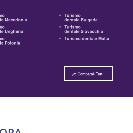
mo
Turismo
le Macedonia
dentale Bulgaria
mo
Turismo
le Ungheria
dentale Slovacchia
mo
Turismo dentale Malta
le Polonia
Comparali Tutti
ROPA