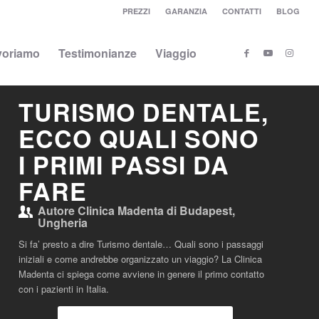
PREZZI
GARANZIA
CONTATTI
BLOG
voriamo
Testimonianze
Viaggio
TURISMO DENTALE,
ECCO QUALI SONO
I PRIMI PASSI DA
FARE
Autore
Clinica Madenta di Budapest,
Ungheria
Si fa’ presto a dire Turismo dentale… Quali sono i passaggi
iniziali e come andrebbe organizzato un viaggio? La Clinica
Madenta ci spiega come avviene in genere il primo contatto
con i pazienti in Italia.