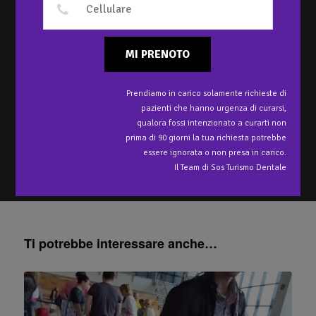
MATERIALI DENTALI
IN CROAZIA
Autore
Clinica Dental Centar B2 di Zagabria
MI PRENOTO
Si pensa spesso che il prezzo basso significa qualità bassa,
scopriamo perché all’estero il dentista costa poco. Quali le tasse
Prendiamo in carico solamente richieste di
e i costi dei materiali dentali in Croazia?
pazienti che hanno urgenza di curarsi,
qualora fossi intenzionato a curarti non
prima di 90 giorni la tua richiesta potrebbe
Voglio un Preventivo
essere ignorata o non presa in carico.
Il Team di Sos Turismo Dentale
Ti potrebbe interessare anche…