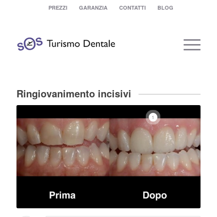
PREZZI
GARANZIA
CONTATTI
BLOG
Ringiovanimento incisivi
1