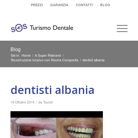
PREZZI
GARANZIA
CONTATTI
BLOG
Blog
Sei in:
Home
/
A Super Rebrand
/
Ricostruzione incisivo con Resina Composita
/
dentisti albania
dentisti albania
/
19 Ottobre 2014
da
Tourist