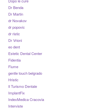
Dopo le cure
Dr Benda
Dr Martin
dr Novakov
dr popovic
dr ristic
Dr Vrioni
eo dent
Estetic Dental Center
Fidentia
Fiume
gentle touch belgrado
Hristic
Il Turismo Dentale
ImplantFix
IndexMedica Cracovia
Interviste