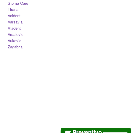
Stoma Care
Tirana
Valdent
Varsavia
Viadent
Vrsalovic
Vukovic
Zagabria