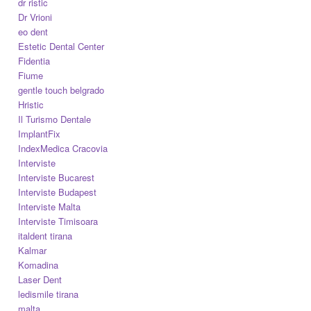
dr ristic
Dr Vrioni
eo dent
Estetic Dental Center
Fidentia
Fiume
gentle touch belgrado
Hristic
Il Turismo Dentale
ImplantFix
IndexMedica Cracovia
Interviste
Interviste Bucarest
Interviste Budapest
Interviste Malta
Interviste Timisoara
italdent tirana
Kalmar
Komadina
Laser Dent
ledismile tirana
malta