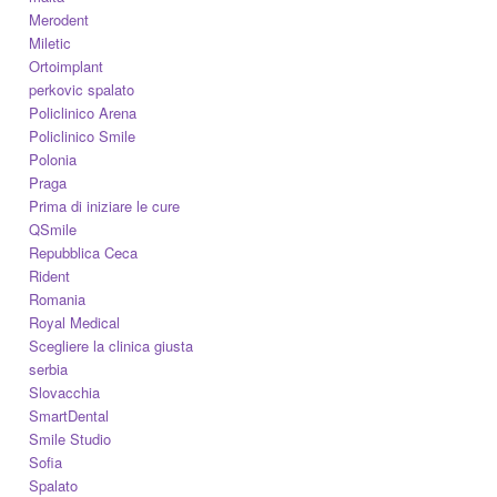
Merodent
Miletic
Ortoimplant
perkovic spalato
Policlinico Arena
Policlinico Smile
Polonia
Praga
Prima di iniziare le cure
QSmile
Repubblica Ceca
Rident
Romania
Royal Medical
Scegliere la clinica giusta
serbia
Slovacchia
SmartDental
Smile Studio
Sofia
Spalato