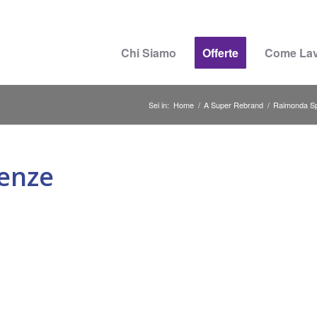
Chi Siamo
Offerte
Come La
Sei in:
Home
/
A Super Rebrand
/
Raimonda Sp
ienze