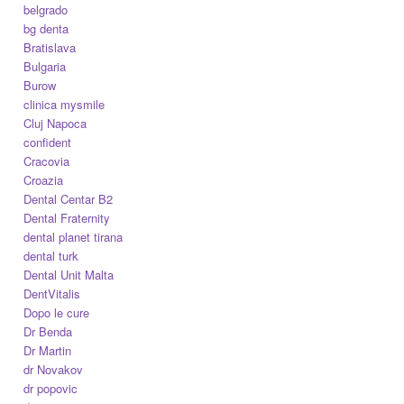
belgrado
bg denta
Bratislava
Bulgaria
Burow
clinica mysmile
Cluj Napoca
confident
Cracovia
Croazia
Dental Centar B2
Dental Fraternity
dental planet tirana
dental turk
Dental Unit Malta
DentVitalis
Dopo le cure
Dr Benda
Dr Martin
dr Novakov
dr popovic