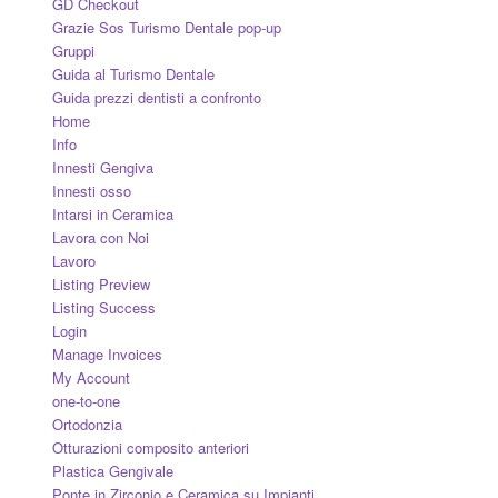
GD Checkout
Grazie Sos Turismo Dentale pop-up
Gruppi
Guida al Turismo Dentale
Guida prezzi dentisti a confronto
Home
Info
Innesti Gengiva
Innesti osso
Intarsi in Ceramica
Lavora con Noi
Lavoro
Listing Preview
Listing Success
Login
Manage Invoices
My Account
one-to-one
Ortodonzia
Otturazioni composito anteriori
Plastica Gengivale
Ponte in Zirconio e Ceramica su Impianti