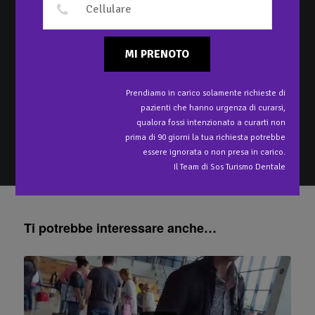
DENTISTI IN
POLONIA?
Autore Clinica StomaCare di Varsavia
MI PRENOTO
Scopriamo se i Dentisti in Polonia studiano meno o di più dei
dentisti italiani.
Prendiamo in carico solamente richieste di
pazienti che hanno urgenza di curarsi,
qualora fossi intenzionato a curarti non
Voglio un Preventivo
prima di 90 giorni la tua richiesta potrebbe
essere ignorata o non presa in carico.
Il Team di Sos Turismo Dentale
Ti potrebbe interessare anche…