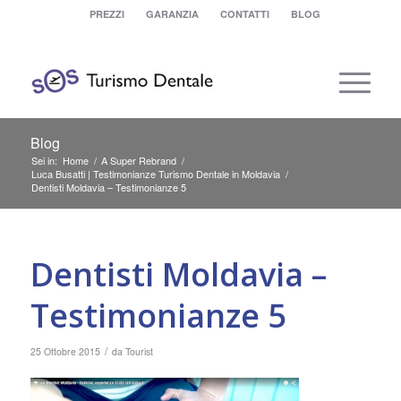
PREZZI
GARANZIA
CONTATTI
BLOG
Blog
Sei in:
Home
/
A Super Rebrand
/
Luca Busatti | Testimonianze Turismo Dentale in Moldavia
/
Dentisti Moldavia – Testimonianze 5
Dentisti Moldavia –
Testimonianze 5
/
25 Ottobre 2015
da
Tourist