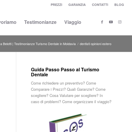
PREZZI
GARANZIA
CONTATTI
BLOG
voriamo
Testimonianze
Viaggio
a Belotti | Testimonianze Turismo Dentale in Moldavia
/
dentisti opinioni estero
Guida Passo Passo al Turismo
Dentale
Come richiedere un preventivo? Come
Comparare i Prezzi? Quali Garanzie? Come
scegliere? Cosa Valutare per scegliere? In
caso di problemi? Come organizzare il viaggio?