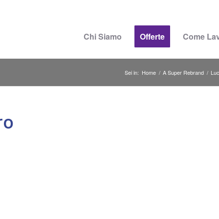
Chi Siamo
Offerte
Come La
Sei in:
Home
/
A Super Rebrand
/
Luc
ro