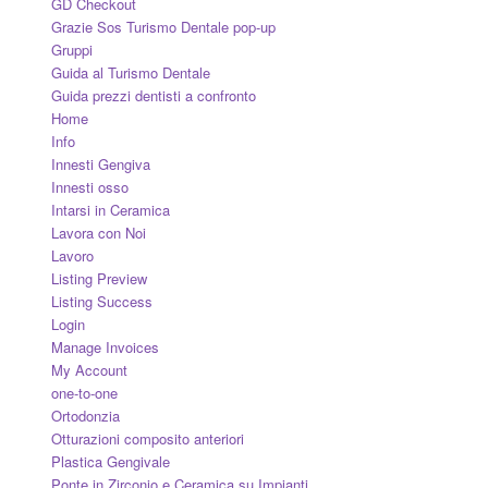
GD Checkout
Grazie Sos Turismo Dentale pop-up
Gruppi
Guida al Turismo Dentale
Guida prezzi dentisti a confronto
Home
Info
Innesti Gengiva
Innesti osso
Intarsi in Ceramica
Lavora con Noi
Lavoro
Listing Preview
Listing Success
Login
Manage Invoices
My Account
one-to-one
Ortodonzia
Otturazioni composito anteriori
Plastica Gengivale
Ponte in Zirconio e Ceramica su Impianti