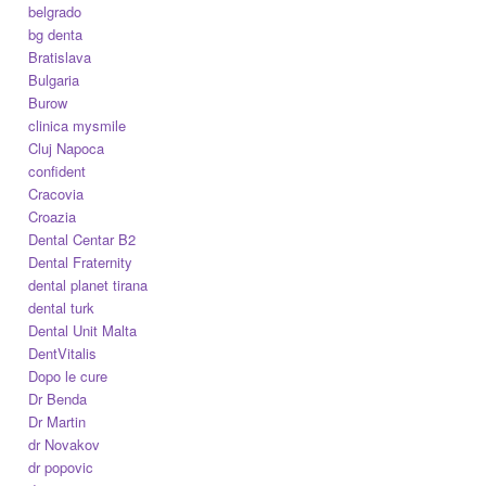
belgrado
bg denta
Bratislava
Bulgaria
Burow
clinica mysmile
Cluj Napoca
confident
Cracovia
Croazia
Dental Centar B2
Dental Fraternity
dental planet tirana
dental turk
Dental Unit Malta
DentVitalis
Dopo le cure
Dr Benda
Dr Martin
dr Novakov
dr popovic