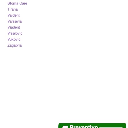
Stoma Care
Tirana
Valdent
Varsavia
Viadent
Vrsalovic
Vukovic
Zagabria