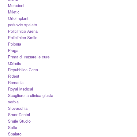
Merodent
Miletic
Ortoimplant
perkovic spalato
Policlinico Arena
Policlinico Smile
Polonia
Praga
Prima di iniziare le cure
QSmile
Repubblica Ceca
Rident
Romania
Royal Medical
Scegliere la clinica giusta
serbia
Slovacchia
SmartDental
Smile Studio
Sofia
Spalato