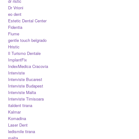
dr ristic
Dr Vrioni
eo dent
Estetic Dental Center
Fidentia
Fiume
gentle touch belgrado
Hristic
Il Turismo Dentale
ImplantFix
IndexMedica Cracovia
Interviste
Interviste Bucarest
Interviste Budapest
Interviste Malta
Interviste Timisoara
italdent tirana
Kalmar
Komadina
Laser Dent
ledismile tirana
malta