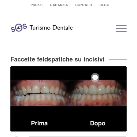
PREZZI
GARANZIA
CONTATTI
BLOG
Faccette feldspatiche su incisivi
1