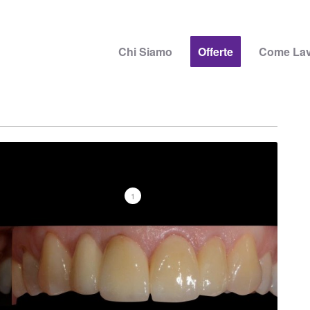
Chi Siamo
Offerte
Come La
1