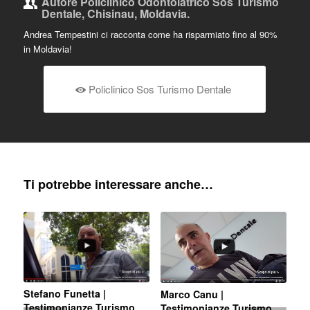
Autore
Policlinico Odontoiatrico Sos Turismo
Dentale, Chisinau, Moldavia.
Andrea Tempestini ci racconta come ha risparmiato fino al 90%
in Moldavia!
Policlinico Sos Turismo Dentale
Ti potrebbe interessare anche…
Stefano Funetta |
Marco Canu |
Testimonianze Turismo
Testimonianze Turismo