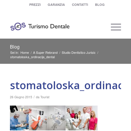
PREZZI
GARANZIA
CONTATTI
BLOG
Blog
Sei in:
Home
/
A Super Rebrand
/
Studio Dentistico Jurisic
/
stomatoloska_ordinacija_dental
stomatoloska_ordinacij
/
26 Giugno 2015
da
Tourist