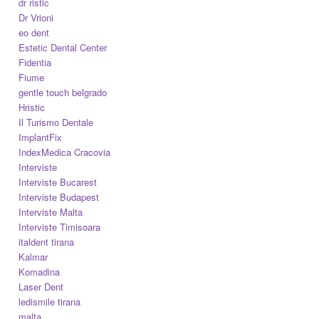
dr ristic
Dr Vrioni
eo dent
Estetic Dental Center
Fidentia
Fiume
gentle touch belgrado
Hristic
Il Turismo Dentale
ImplantFix
IndexMedica Cracovia
Interviste
Interviste Bucarest
Interviste Budapest
Interviste Malta
Interviste Timisoara
italdent tirana
Kalmar
Komadina
Laser Dent
ledismile tirana
malta