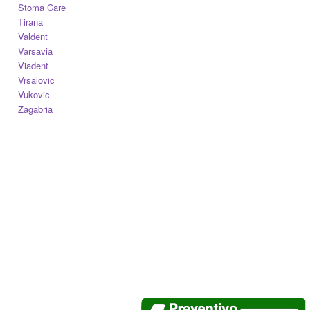
Stoma Care
Tirana
Valdent
Varsavia
Viadent
Vrsalovic
Vukovic
Zagabria