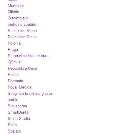
Merodent
Miletic
Ortoimplant
perkovic spalato
Policlinico Arena
Policlinico Smile
Polonia
Praga
Prima di iniziare le cure
QSmile
Repubblica Ceca
Rident
Romania
Royal Medical
Scegliere la clinica giusta
serbia
Slovacchia
SmartDental
Smile Studio
Sofia
Spalato