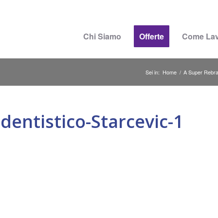
Chi Siamo
Offerte
Come La
Sei in:
Home
/
A Super Rebr
dentistico-Starcevic-1