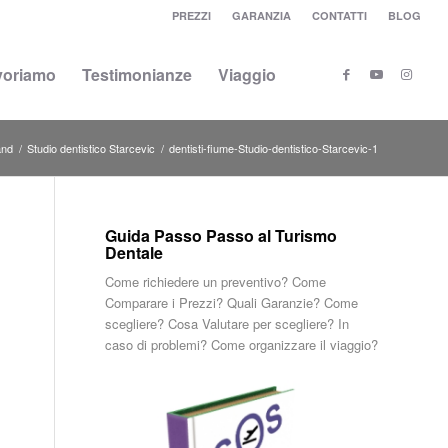
PREZZI
GARANZIA
CONTATTI
BLOG
voriamo
Testimonianze
Viaggio
and
/
Studio dentistico Starcevic
/
dentisti-fiume-Studio-dentistico-Starcevic-1
Guida Passo Passo al Turismo
Dentale
Come richiedere un preventivo? Come
Comparare i Prezzi? Quali Garanzie? Come
scegliere? Cosa Valutare per scegliere? In
caso di problemi? Come organizzare il viaggio?