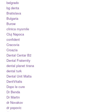
belgrado
bg denta
Bratislava
Bulgaria
Burow
clinica mysmile
Cluj Napoca
confident
Cracovia
Croazia
Dental Centar B2
Dental Fraternity
dental planet tirana
dental turk
Dental Unit Malta
DentVitalis
Dopo le cure
Dr Benda
Dr Martin
dr Novakov
dr popovic