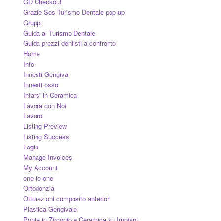
GD Checkout
Grazie Sos Turismo Dentale pop-up
Gruppi
Guida al Turismo Dentale
Guida prezzi dentisti a confronto
Home
Info
Innesti Gengiva
Innesti osso
Intarsi in Ceramica
Lavora con Noi
Lavoro
Listing Preview
Listing Success
Login
Manage Invoices
My Account
one-to-one
Ortodonzia
Otturazioni composito anteriori
Plastica Gengivale
Ponte in Zirconio e Ceramica su Impianti