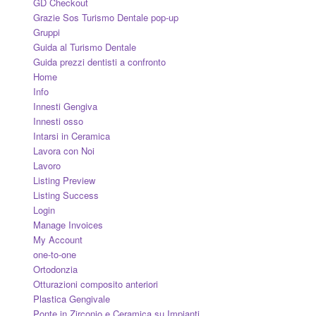
GD Checkout
Grazie Sos Turismo Dentale pop-up
Gruppi
Guida al Turismo Dentale
Guida prezzi dentisti a confronto
Home
Info
Innesti Gengiva
Innesti osso
Intarsi in Ceramica
Lavora con Noi
Lavoro
Listing Preview
Listing Success
Login
Manage Invoices
My Account
one-to-one
Ortodonzia
Otturazioni composito anteriori
Plastica Gengivale
Ponte in Zirconio e Ceramica su Impianti