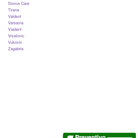
Stoma Care
Tirana
Valdent
Varsavia
Viadent
Vrsalovic
Vukovic
Zagabria