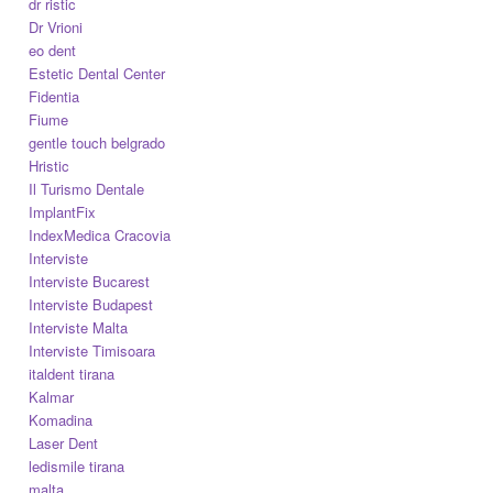
dr ristic
Dr Vrioni
eo dent
Estetic Dental Center
Fidentia
Fiume
gentle touch belgrado
Hristic
Il Turismo Dentale
ImplantFix
IndexMedica Cracovia
Interviste
Interviste Bucarest
Interviste Budapest
Interviste Malta
Interviste Timisoara
italdent tirana
Kalmar
Komadina
Laser Dent
ledismile tirana
malta