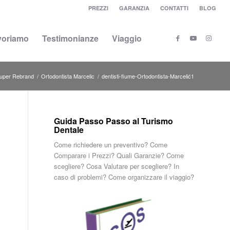
PREZZI
GARANZIA
CONTATTI
BLOG
voriamo
Testimonianze
Viaggio
uper Rebrand
/
Ortodontista Marcelic
/
dentisti-fiume-Ortodontista-Marcelić1
Guida Passo Passo al Turismo
Dentale
Come richiedere un preventivo? Come
Comparare i Prezzi? Quali Garanzie? Come
scegliere? Cosa Valutare per scegliere? In
caso di problemi? Come organizzare il viaggio?