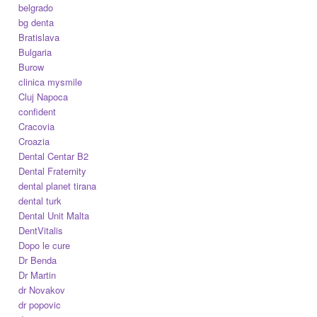
belgrado
bg denta
Bratislava
Bulgaria
Burow
clinica mysmile
Cluj Napoca
confident
Cracovia
Croazia
Dental Centar B2
Dental Fraternity
dental planet tirana
dental turk
Dental Unit Malta
DentVitalis
Dopo le cure
Dr Benda
Dr Martin
dr Novakov
dr popovic