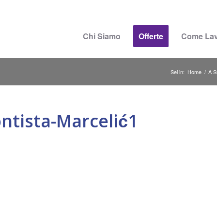
Chi Siamo
Offerte
Come La
Sei in:
Home
/
A S
ntista-Marcelić1