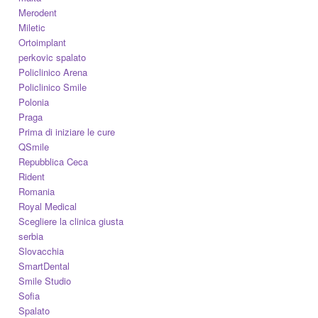
Merodent
Miletic
Ortoimplant
perkovic spalato
Policlinico Arena
Policlinico Smile
Polonia
Praga
Prima di iniziare le cure
QSmile
Repubblica Ceca
Rident
Romania
Royal Medical
Scegliere la clinica giusta
serbia
Slovacchia
SmartDental
Smile Studio
Sofia
Spalato