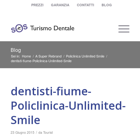
PREZZI
GARANZIA
CONTATTI
BLOG
Blog
Sei in:
Home
/
A Super Rebrand
/
Policlinica Unlimited Smile
/
dentisti-fiume-Policlinica-Unlimited-Smile
dentisti-fiume-
Policlinica-Unlimited-
Smile
/
23 Giugno 2015
da
Tourist