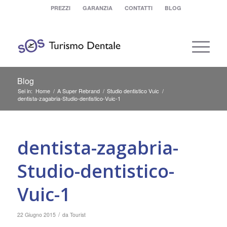
PREZZI
GARANZIA
CONTATTI
BLOG
Blog
Sei in:
Home
/
A Super Rebrand
/
Studio dentistico Vuic
/
dentista-zagabria-Studio-dentistico-Vuic-1
dentista-zagabria-
Studio-dentistico-
Vuic-1
/
22 Giugno 2015
da
Tourist