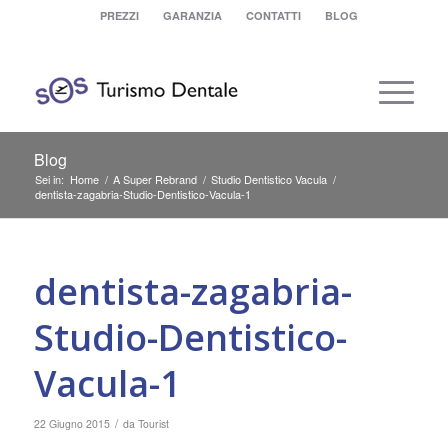
PREZZI
GARANZIA
CONTATTI
BLOG
Blog
Sei in:
Home
/
A Super Rebrand
/
Studio Dentistico Vacula
/
dentista-zagabria-Studio-Dentistico-Vacula-1
dentista-zagabria-
Studio-Dentistico-
Vacula-1
/
22 Giugno 2015
da
Tourist