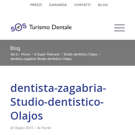
PREZZI
GARANZIA
CONTATTI
BLOG
Blog
Sei in:
Home
/
A Super Rebrand
/
Studio dentistico Olajos
/
dentista-zagabria-Studio-dentistico-Olajos
dentista-zagabria-
Studio-dentistico-
Olajos
/
22 Giugno 2015
da
Tourist