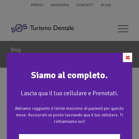
PREZZI
GARANZIA
CONTATTI
BLOG
Blog
Sei in:
Home
/
A Super Rebrand
/
Studio dentistico Jovicevic
/
dentista-zagabria-Studio-dentistico-Jovičević-6
Siamo al completo.
dentista-zagabria-
Lascia qua il tuo cellulare e Prenotati.
Studio-dentistico-
Abbiamo raggiunto il limite massimo di pazienti per questo
Jovičević-6
mese. Assicurati un posto lasciando qua il tuo cellulare. Ti
richiamiamo noi!
/
22 Giugno 2015
da
Tourist