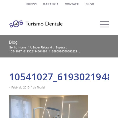
PREZZI
GARANZIA
CONTATTI
BLOG
Blog
Sei in:
Home
/
A Super Rebrand
/
Supera
/
10541027_619302194861884_412886924530886221_o
10541027_61930219486
/
4 Febbraio 2015
da
Tourist