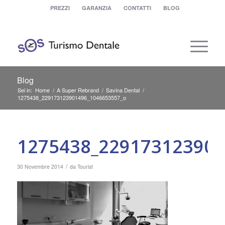
PREZZI
GARANZIA
CONTATTI
BLOG
Blog
Sei in:
Home
/
A Super Rebrand
/
Savina Dental
/
1275438_229173123901496_1046653557_o
1275438_229173123901
/
30 Novembre 2014
da
Tourist