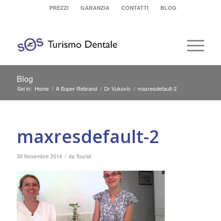
PREZZI
GARANZIA
CONTATTI
BLOG
Blog
Sei in:
Home
/
A Super Rebrand
/
Dr Vukovic
/
maxresdefault-2
maxresdefault-2
/
30 Novembre 2014
da
Tourist