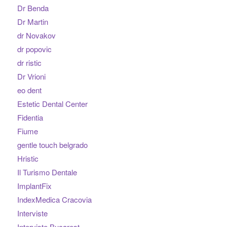
Dr Benda
Dr Martin
dr Novakov
dr popovic
dr ristic
Dr Vrioni
eo dent
Estetic Dental Center
Fidentia
Fiume
gentle touch belgrado
Hristic
Il Turismo Dentale
ImplantFix
IndexMedica Cracovia
Interviste
Interviste Bucarest