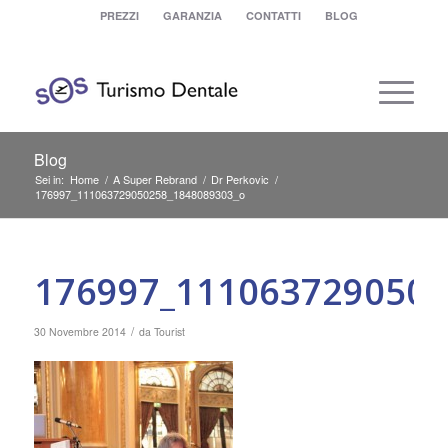
PREZZI
GARANZIA
CONTATTI
BLOG
Blog
Sei in:
Home
/
A Super Rebrand
/
Dr Perkovic
/
176997_111063729050258_1848089303_o
176997_1110637290502
/
30 Novembre 2014
da
Tourist