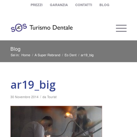
PREZZI
GARANZIA
CONTATTI
BLOG
Blog
Sei in:
Home
/
A Super Rebrand
/
Eo Dent
/
ar19_big
ar19_big
/
30 Novembre 2014
da
Tourist