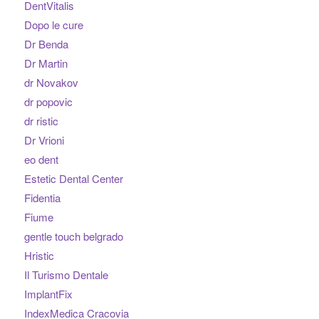
DentVitalis
Dopo le cure
Dr Benda
Dr Martin
dr Novakov
dr popovic
dr ristic
Dr Vrioni
eo dent
Estetic Dental Center
Fidentia
Fiume
gentle touch belgrado
Hristic
Il Turismo Dentale
ImplantFix
IndexMedica Cracovia