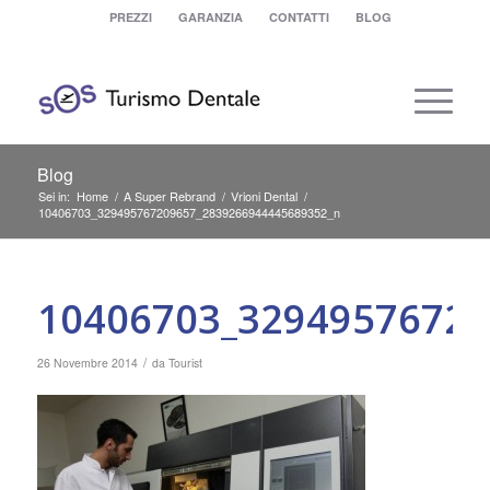
PREZZI
GARANZIA
CONTATTI
BLOG
Blog
Sei in:
Home
/
A Super Rebrand
/
Vrioni Dental
/
10406703_329495767209657_2839266944445689352_n
10406703_32949576720
/
26 Novembre 2014
da
Tourist