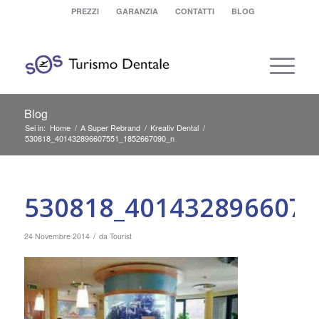
PREZZI
GARANZIA
CONTATTI
BLOG
Blog
Sei in:
Home
/
A Super Rebrand
/
Kreativ Dental
/
530818_401432896607551_1852667090_n
530818_4014328966075
/
24 Novembre 2014
da
Tourist