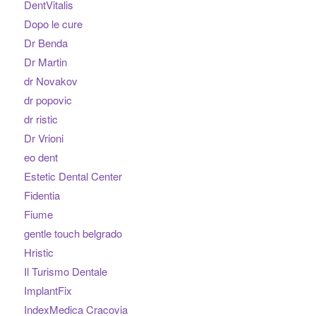
DentVitalis
Dopo le cure
Dr Benda
Dr Martin
dr Novakov
dr popovic
dr ristic
Dr Vrioni
eo dent
Estetic Dental Center
Fidentia
Fiume
gentle touch belgrado
Hristic
Il Turismo Dentale
ImplantFix
IndexMedica Cracovia