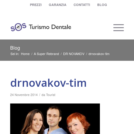
PREZZI
GARANZIA
CONTATTI
BLOG
Blog
Sei in:
Home
/
A Super Rebrand
/
DR NOVAKOV
/
drnovakov-tim
drnovakov-tim
/
24 Novembre 2014
da
Tourist