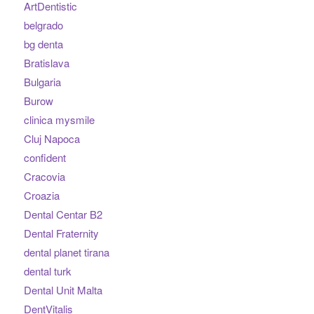
ArtDentistic
belgrado
bg denta
Bratislava
Bulgaria
Burow
clinica mysmile
Cluj Napoca
confident
Cracovia
Croazia
Dental Centar B2
Dental Fraternity
dental planet tirana
dental turk
Dental Unit Malta
DentVitalis