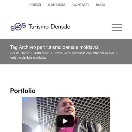
PREZZI
GARANZIA
CONTATTI
BLOG
Tag Archivio per: turismo dentale moldavia
Sei in:
Home
/
Trattamenti
/
Protesi semi-rimovibile con attacchi locator
/
turismo dentale moldavia
Portfolio