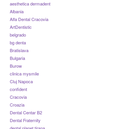
aesthetica dermadent
Albania
Alfa Dental Cracovia
ArtDentistic
belgrado
bg denta
Bratislava
Bulgaria
Burow
clinica mysmile
Cluj Napoca
confident
Cracovia
Croazia
Dental Centar B2
Dental Fraternity
dental planet tirana