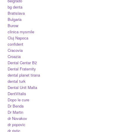
belgrado
bg denta
Bratislava
Bulgaria
Burow
clinica mysmile
Cluj Napoca
confident
Cracovia
Croazia
Dental Centar B2
Dental Fraternity
dental planet tirana
dental turk
Dental Unit Malta
DentVitalis
Dopo le cure
Dr Benda
Dr Martin
dr Novakov
dr popovic
dr ristic