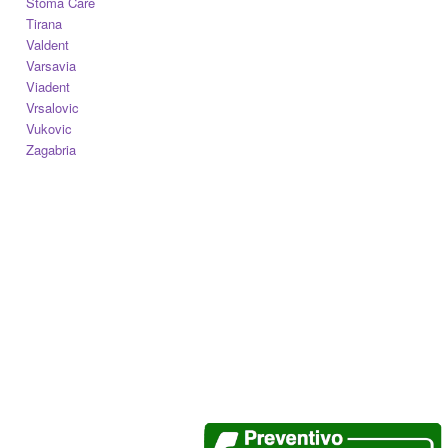
Stoma Care
Tirana
Valdent
Varsavia
Viadent
Vrsalovic
Vukovic
Zagabria