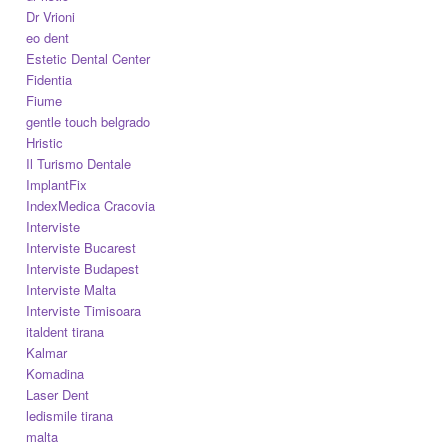
Dr Vrioni
eo dent
Estetic Dental Center
Fidentia
Fiume
gentle touch belgrado
Hristic
Il Turismo Dentale
ImplantFix
IndexMedica Cracovia
Interviste
Interviste Bucarest
Interviste Budapest
Interviste Malta
Interviste Timisoara
italdent tirana
Kalmar
Komadina
Laser Dent
ledismile tirana
malta