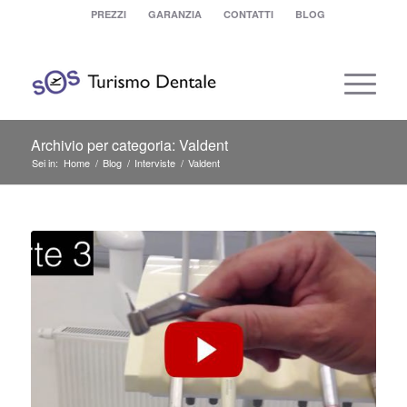
PREZZI
GARANZIA
CONTATTI
BLOG
Archivio per categoria: Valdent
Sei in:
Home
/
Blog
/
Interviste
/
Valdent