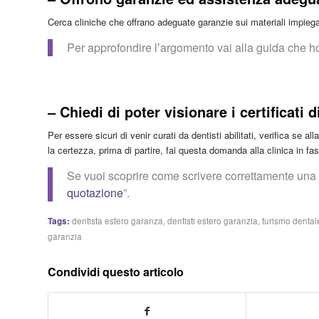
Cerca cliniche che offrano adeguate garanzie sui materiali impiega
Per approfondire l’argomento vai alla guida che h
– Chiedi di poter visionare i certificati d
Per essere sicuri di venir curati da dentisti abilitati, verifica se all
la certezza, prima di partire, fai questa domanda alla clinica in fase 
Se vuoi scoprire come scrivere correttamente una ri
quotazione
”.
Tags:
dentista estero garanza
,
dentisti estero garanzia
,
turismo dental
garanzia
Condividi questo articolo