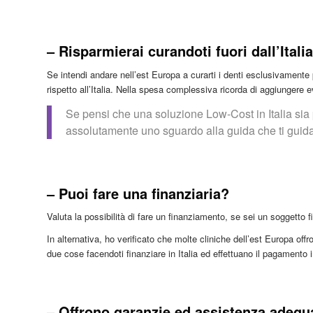
– Risparmierai curandoti fuori dall’Itali
Se intendi andare nell’est Europa a curarti i denti esclusivamente 
rispetto all’Italia. Nella spesa complessiva ricorda di aggiungere ev
Se pensi che una soluzione Low-Cost in Italia sia p
assolutamente uno sguardo alla guida che ti guida a
– Puoi fare una finanziaria?
Valuta la possibilità di fare un finanziamento, se sei un soggetto fi
In alternativa, ho verificato che molte cliniche dell’est Europa o
due cose facendoti finanziare in Italia ed effettuano il pagamento i
– Offrono garanzie ed assistenza adegu