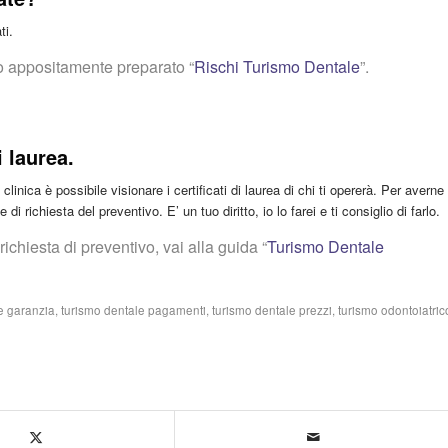
ti.
o appositamente preparato “
Rischi Turismo Dentale
”.
i laurea.
a clinica è possibile visionare i certificati di laurea di chi ti opererà. Per averne
di richiesta del preventivo. E’ un tuo diritto, io lo farei e ti consiglio di farlo.
chiesta di preventivo, vai alla guida “
Turismo Dentale
e garanzia
,
turismo dentale pagamenti
,
turismo dentale prezzi
,
turismo odontoiatric