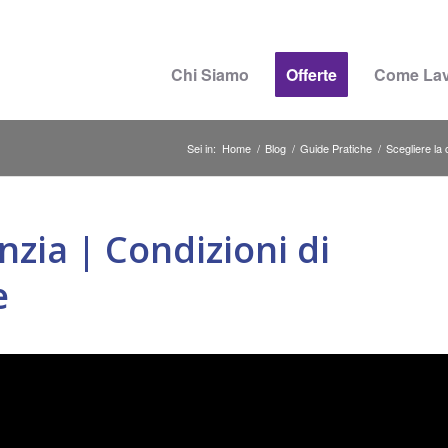
Chi Siamo
Offerte
Come La
Sei in:
Home
/
Blog
/
Guide Pratiche
/
Scegliere la 
zia | Condizioni di
e