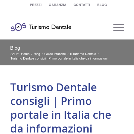
PREZZI
GARANZIA
CONTATTI
BLOG
Blog
Sei in:
Home
/
Blog
/
Guide Pratiche
/
Il Turismo Dentale
/
Turismo Dentale consigli | Primo portale in Italia che da informazioni
ha
ha
ha
Turismo Dentale
consigli | Primo
portale in Italia che
da informazioni