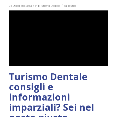
/
/
24 Dicembre 2013
in
Il Turismo Dentale
da
Tourist
Turismo Dentale
consigli e
informazioni
imparziali? Sei nel