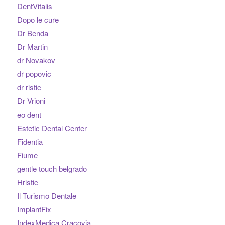
DentVitalis
Dopo le cure
Dr Benda
Dr Martin
dr Novakov
dr popovic
dr ristic
Dr Vrioni
eo dent
Estetic Dental Center
Fidentia
Fiume
gentle touch belgrado
Hristic
Il Turismo Dentale
ImplantFix
IndexMedica Cracovia