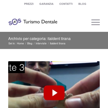
PREZZI
GARANZIA
CONTATTI
BLOG
Archivio per categoria: italdent tirana
Sei in:
Home
/
Blog
/
Interviste
/
italdent tirana