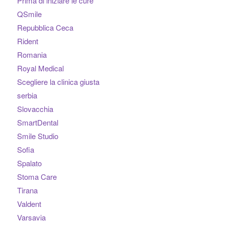
Prima di iniziare le cure
QSmile
Repubblica Ceca
Rident
Romania
Royal Medical
Scegliere la clinica giusta
serbia
Slovacchia
SmartDental
Smile Studio
Sofia
Spalato
Stoma Care
Tirana
Valdent
Varsavia