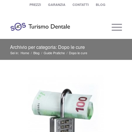
PREZZI
GARANZIA
CONTATTI
BLOG
Archivio per categoria: Dopo le cure
Sei in:
Home
/
Blog
/
Guide Pratiche
/
Dopo le cure