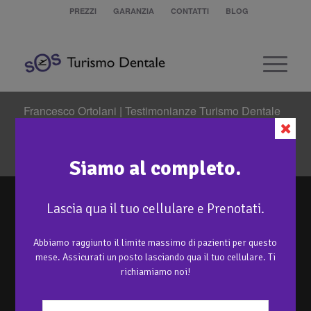
PREZZI
GARANZIA
CONTATTI
BLOG
Francesco Ortolani | Testimonianze Turismo Dentale
in Moldavia
Sei in:
Home
/
Trattamenti
/
Protesi semi-rimovibile con attacchi locator
/
Francesco Ortolani | Testimonianze Turismo Dentale in Moldavia
Siamo al completo.
Lascia qua il tuo cellulare e Prenotati.
Abbiamo raggiunto il limite massimo di pazienti per questo
mese. Assicurati un posto lasciando qua il tuo cellulare. Ti
richiamiamo noi!