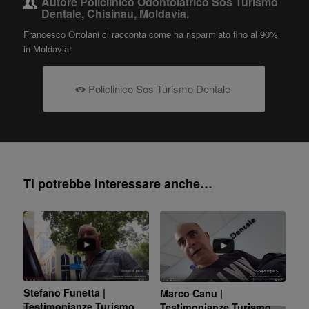
Autore
Policlinico Odontoiatrico Sos Turismo
Dentale, Chisinau, Moldavia.
Francesco Ortolani ci racconta come ha risparmiato fino al 90%
in Moldavia!
Policlinico Sos Turismo Dentale
Ti potrebbe interessare anche…
Stefano Funetta |
Marco Canu |
Testimonianze Turismo
Testimonianze Turismo